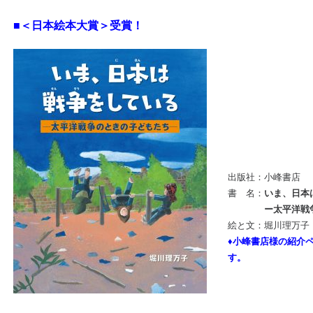
■＜日本絵本大賞＞受賞！
出版社：小峰書店
書 名：
いま、日本
ー太平洋戦争の
絵と文：堀川理万子
♦小峰書店様の紹介
す。