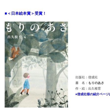
■＜日本絵本賞＞受賞！
出版社：偕成社
書 名：
もりのあさ
作・絵：出久根育
♦偕成社様の紹介ページ