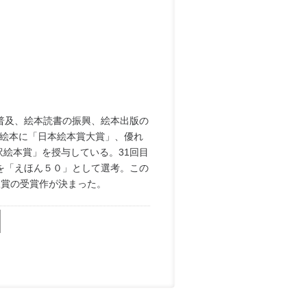
の普及、絵本読書の振興、絵本出版の
た絵本に「日本絵本賞大賞」、優れ
絵本賞」を授与している。31回目
を「えほん５０」として選考。この
三賞の受賞作が決まった。