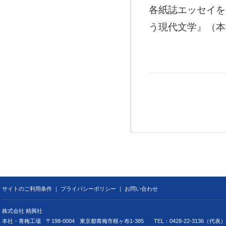
各紙誌エッセイを
う現代文学』（本
サイトのご利用条件
｜
プライバシーポリシー
｜
お問い合わせ
株式会社 精興社
本社・青梅工場
〒198-0004
東京都青梅市根ヶ布1-385
TEL：0428-22-3136（代表）