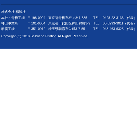
株式会社 精興社
本社・青梅工場
〒198-0004
東京都青梅市根ヶ布1-385
TEL：0428-22-3136（代表）
神田事業所
〒101-0054
東京都千代田区神田錦町3-9
TEL：03-3293-3011（代
朝霞工場
〒351-0012
埼玉県朝霞市栄町3-7-55
TEL：048-463-6325（代表）
Copyright (C) 2018 Seikosha Printing. All Rights Reserved.