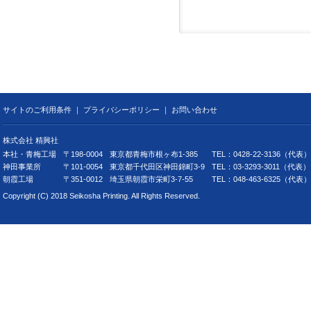
サイトのご利用条件
｜
プライバシーポリシー
｜
お問い合わせ
株式会社 精興社
本社・青梅工場
〒198-0004
東京都青梅市根ヶ布1-385
TEL：0428-22-3136（代表）
神田事業所
〒101-0054
東京都千代田区神田錦町3-9
TEL：03-3293-3011（代
朝霞工場
〒351-0012
埼玉県朝霞市栄町3-7-55
TEL：048-463-6325（代表）
Copyright (C) 2018 Seikosha Printing. All Rights Reserved.