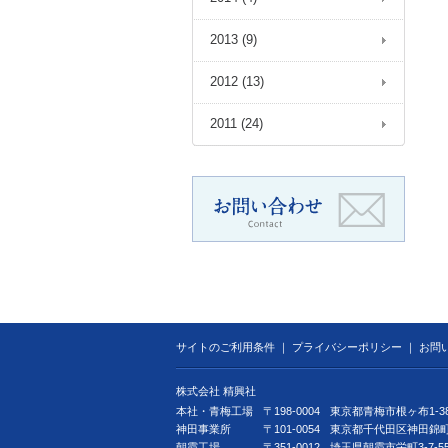
2013 (9)
2012 (13)
2011 (24)
サイトのご利用条件
｜
プライバシーポリシー
｜
お問
株式会社 精興社
本社・青梅工場
〒198-0004
東京都青梅市根ヶ布1-38
神田事業所
〒101-0054
東京都千代田区神田錦町3
朝霞工場
〒351-0012
埼玉県朝霞市栄町3-7-5