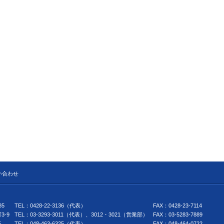
い合わせ
5
TEL：0428-22-3136（代表）
FAX：0428-23-7114
-9
TEL：03-3293-3011（代表）、3012・3021（営業部）
FAX：03-5283-7889
5
TEL：048-463-6325（代表）
FAX：048-464-0722